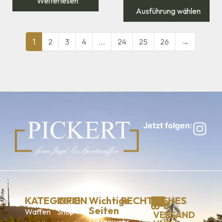
Weiterlesen
Ausführung wählen
1
2
3
4
…
24
25
26
→
Jetzt folgen:
KATEGORIEN
INFO
Wichtige
RECHTLICHES
Seiten
Waffen
Shop
Impressum
VERSAND
Luftgewehr