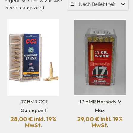
Ergebnisse 1 – 18 von 457
werden angezeigt
.17 HMR CCI
.17 HMR Hornady V
Gamepoint
Max
28,00
€
inkl. 19%
29,00
€
inkl. 19%
MwSt.
MwSt.