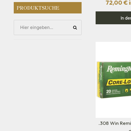
72,00
€
i
PRODUKTSUCHE
In de
.308 Win Remi