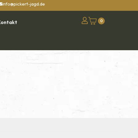
info@pickert-jagd.de
0
Kontakt