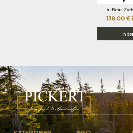
4-Bein-Zie
138,00
€
In de
KATEGORIEN
INFO