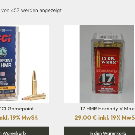
8 von 457 werden angezeigt
CCI Gamepoint
.17 HMR Hornady V Max
nkl. 19% MwSt.
29,00
€
inkl. 19% MwS
n Warenkorb
In den Warenkorb