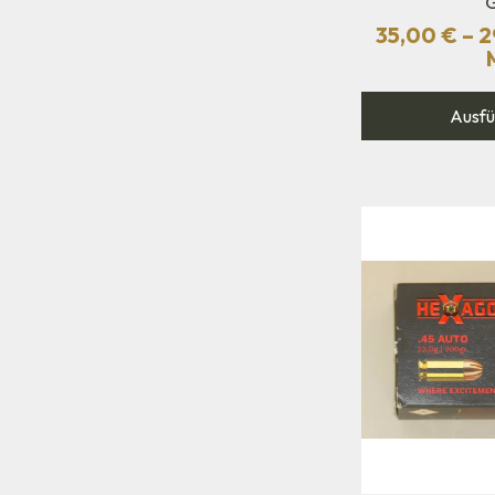
35,00
€
–
2
Ausfü