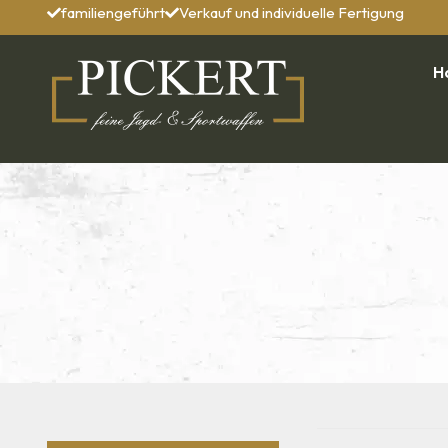
familiengeführt
Verkauf und individuelle Fertigung
H