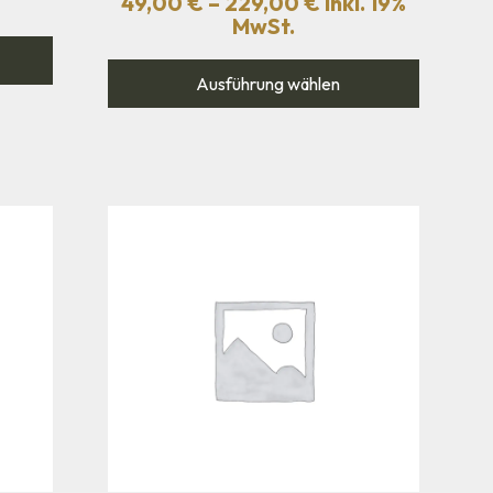
49,00
€
–
229,00
€
inkl. 19%
MwSt.
Ausführung wählen