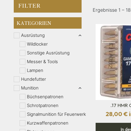
FILTER
Ergebnisse 1 – 1
KATEGORIEN
Ausrüstung
Wildlocker
Sonstige Ausrüstung
Messer & Tools
Lampen
Hundefutter
Munition
Büchsenpatronen
.17 HMR 
Schrotpatronen
28,00
€
i
Signalmunition für Feuerwerk
Kurzwaffenpatronen
In de