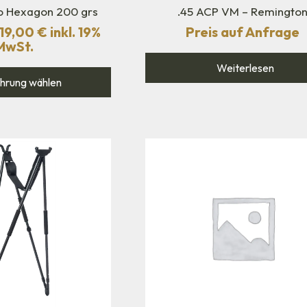
o Hexagon 200 grs
.45 ACP VM – Remingto
19,00
€
inkl. 19%
Preis auf Anfrage
MwSt.
Weiterlesen
hrung wählen