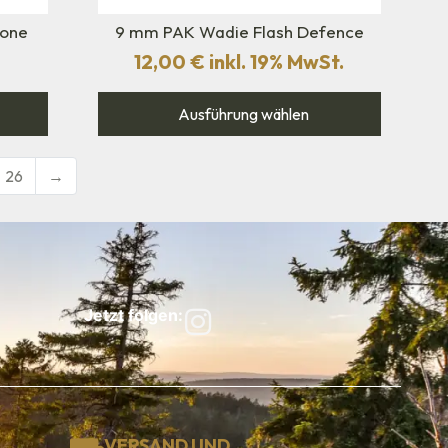
rone
9 mm PAK Wadie Flash Defence
12,00
€
inkl. 19% MwSt.
Ausführung wählen
26
→
Jetzt folgen:
VERSAND UND