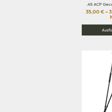
.45 ACP Gec
35,00
€
–
3
Ausfü