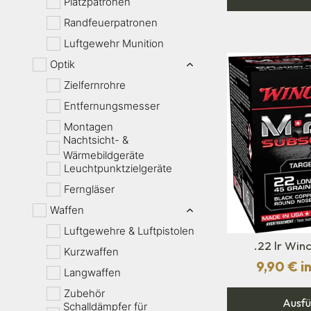
Platzpatronen
Randfeuerpatronen
Luftgewehr Munition
Optik
Zielfernrohre
Entfernungsmesser
Montagen
Nachtsicht- &
Wärmebildgeräte
Leuchtpunktzielgeräte
Ferngläser
Waffen
Luftgewehre & Luftpistolen
.22 lr Win
Kurzwaffen
9,90
€
in
Langwaffen
Zubehör
Ausfü
Schalldämpfer für