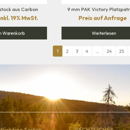
lstock aus Carbon
9 mm PAK Victory Platzpat
inkl. 19% MwSt.
Preis auf Anfrage
n Warenkorb
Weiterlesen
1
2
3
4
…
24
25
Wichtige Seiten
RECHTLICHES