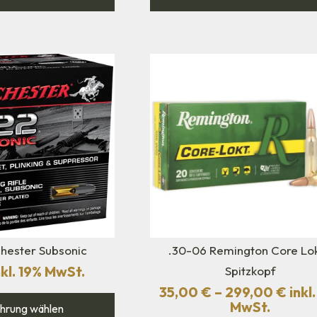
chester Subsonic
.30-06 Remington Core Lok
kl. 19% MwSt.
Spitzkopf
35,00
€
–
299,00
€
inkl
MwSt.
hrung wählen