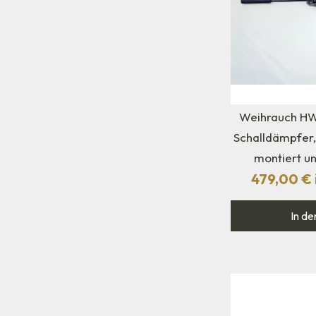
Weihrauch HW
Schalldämpfer, 
montiert u
479,00
€
In de