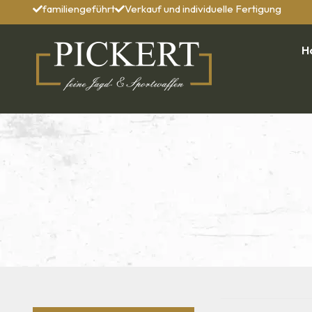
familiengeführt
Verkauf und individuelle Fertigung
H