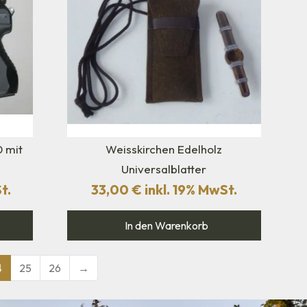
0 mit
Weisskirchen Edelholz
Universalblatter
t.
33,00
€
inkl. 19% MwSt.
In den Warenkorb
4
25
26
→