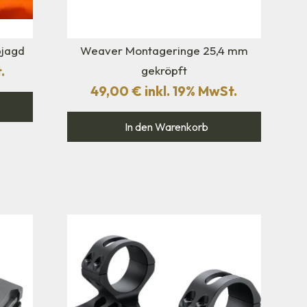
bjagd
Weaver Montageringe 25,4 mm
.
gekröpft
49,00
€
inkl. 19% MwSt.
In den Warenkorb