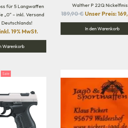
Walther P 22Q Nickelfini
oss für 5 Langwaffen
189,90
€
Unser Preis:
169
e „0“ – inkl. Versand
b Deutschlands!
In den Warenkorb
inkl. 19% MwSt.
n Warenkorb
Sale