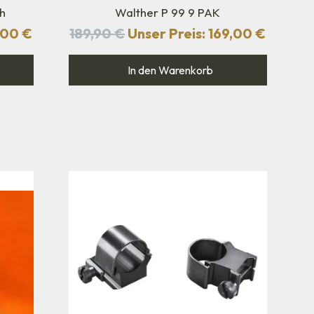
sh
Walther P 99 9 PAK
,00
€
189,90
€
Unser Preis:
169,00
€
In den Warenkorb