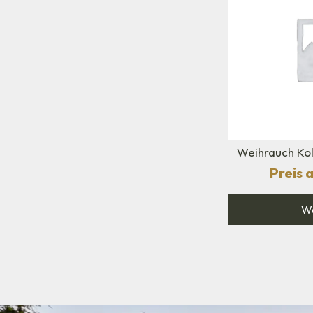
Weihrauch Ko
Preis 
We