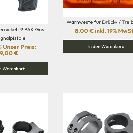
Warnweste für Drück- / Trei
ernickelt 9 PAK Gas-
8,00
€
inkl. 19% MwSt
ignalpistole
€
Unser Preis:
In den Warenkorb
89,00
€
n Warenkorb