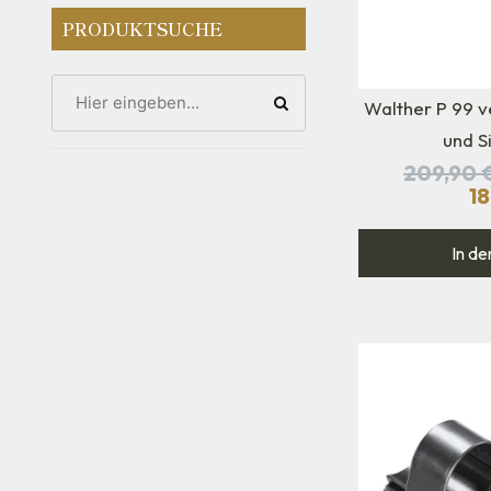
PRODUKTSUCHE
Walther P 99 v
und S
209,90
1
In de