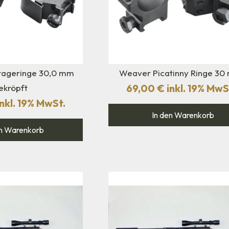
ageringe 30,0 mm
Weaver Picatinny Ringe 3
69,00
€
inkl. 19% MwS
ekröpft
nkl. 19% MwSt.
In den Warenkorb
n Warenkorb