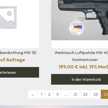
lbendichtung HW 35
Weihrauch Luftpistole HW 4
auf Anfrage
Kontrastvisier
199,00
€
inkl. 19% MwS
iterlesen
In den Warenkorb
←
1
2
3
…
21
22
23
2