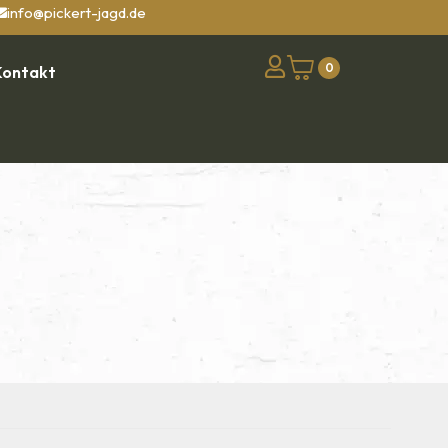
info@pickert-jagd.de
0
Kontakt