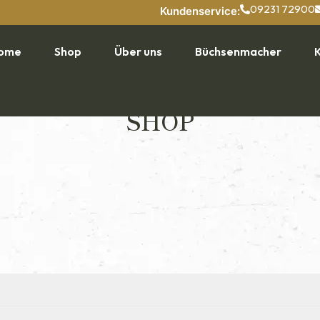
09231 72900
Kundenservice:
ome
Shop
Über uns
Büchsenmacher
SHOP