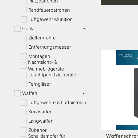
Platzpatronen
Randfeuerpatronen
Luftgewehr Munition
Optik
Zielfernrohre
Entfernungsmesser
Montagen
Nachtsicht- &
Wärmebildgeräte
Leuchtpunktzielgeräte
Ferngläser
Waffen
Luftgewehre & Luftpistolen
Kurzwaffen
Langwaffen
Zubehör
Waffenschran
Schalldämpfer für