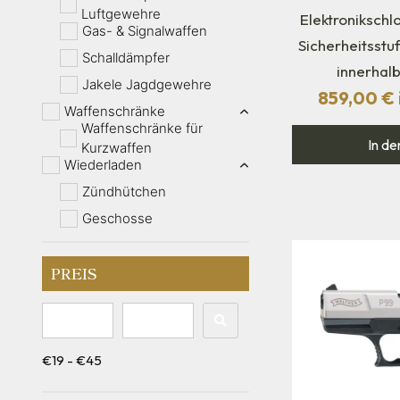
Luftgewehre
Elektronikschl
Gas- & Signalwaffen
Sicherheitsstuf
Schalldämpfer
innerhal
Jakele Jagdgewehre
859,00
€
Waffenschränke
Waffenschränke für
In de
Kurzwaffen
Wiederladen
Zündhütchen
Geschosse
PREIS
€19 - €45