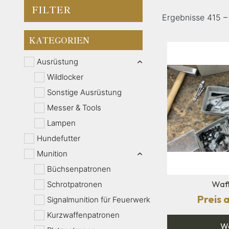
FILTER
Ergebnisse 415 
KATEGORIEN
Ausrüstung
Wildlocker
Sonstige Ausrüstung
Messer & Tools
Lampen
Hundefutter
Munition
Büchsenpatronen
Waf
Schrotpatronen
Preis 
Signalmunition für Feuerwerk
Kurzwaffenpatronen
We