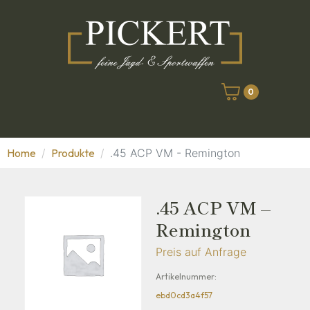
0
Home
Produkte
.45 ACP VM - Remington
.45 ACP VM –
Remington
Preis auf Anfrage
Artikelnummer:
ebd0cd3a4f57