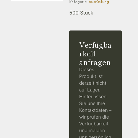
Kategorie:
Ausrüstung
500 Stück
Verfügba
rkeit
anfragen
Dieses
Produkt ist
derzeit nicht
auf Lager.
Hinterlassen
Sie uns Ihre
Kontaktdaten –
wir prüfen die
Verfügbarkeit
und melden
uns persönlich