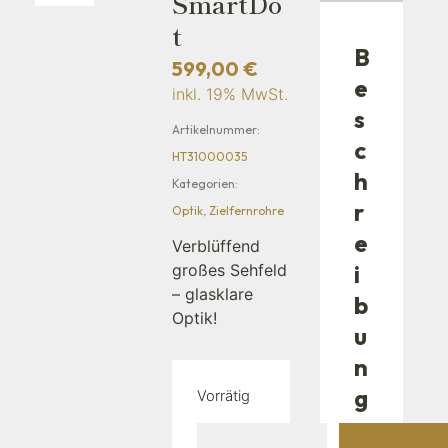
SmartDo
T
B
599,00
€
e
inkl. 19% MwSt.
s
Artikelnummer:
c
HT31000035
h
Kategorien:
r
Optik
,
Zielfernrohre
e
Verblüffend
i
großes Sehfeld
– glasklare
b
Optik!
u
n
g
Vorrätig
D