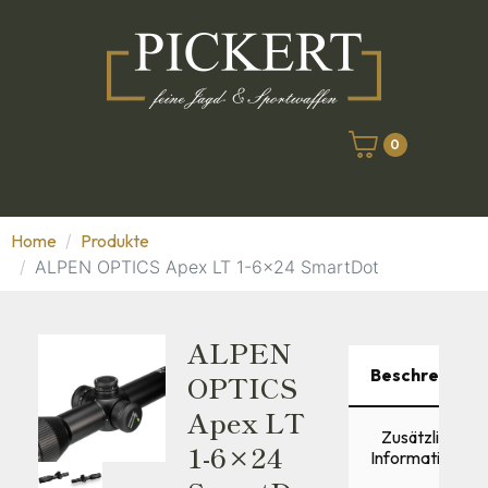
0
Home
Produkte
ALPEN OPTICS Apex LT 1-6x24 SmartDot
ALPEN
Beschreibung
OPTICS
Apex LT
Zusätzliche
1-6×24
Informationen