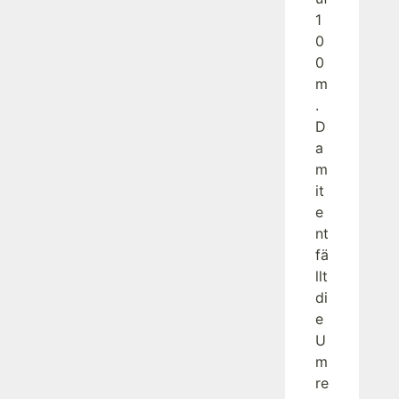
1
0
0
m
.
D
a
m
it
e
nt
fä
llt
di
e
U
m
re