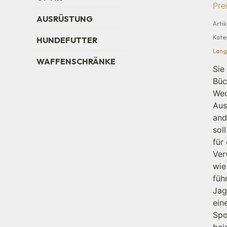
Pre
AUSRÜSTUNG
Arti
Kate
HUNDEFUTTER
Lang
WAFFENSCHRÄNKE
Sie
Büc
Wec
Aus
and
sol
für
Ver
wie
füh
Jag
ein
Spo