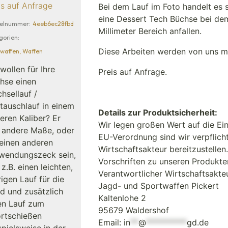
is auf Anfrage
Bei dem Lauf im Foto handelt es s
eine Dessert Tech Büchse bei de
kelnummer:
4eeb6ec28fbd
Millimeter Bereich anfallen.
gorien:
Diese Arbeiten werden von uns m
waffen
,
Waffen
 wollen für Ihre
Preis auf Anfrage.
hse einen
hsellauf /
tauschlauf in einem
Details zur Produktsicherheit:
eren Kaliber? Er
Wir legen großen Wert auf die Ei
l andere Maße, oder
EU-Verordnung sind wir verpflich
 einen anderen
Wirtschaftsakteur bereitzustellen.
wendungszeck sein,
Vorschriften zu unseren Produkte
 z.B. einen leichten,
Verantwortlicher Wirtschaftsakt
rigen Lauf für die
Jagd- und Sportwaffen Pickert
d und zusätzlich
Kaltenlohe 2
en Lauf zum
95679 Waldershof
rtschießen
Email:
in
**
@
**********
gd.de