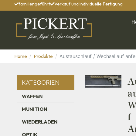
familiengeführt
Verkauf und individuelle Fertigung
H
Home
Produkte
Austauschlauf / Wechsellauf anfe
A
KATEGORIEN
Au
WAFFEN
W
MUNITION
F
WIEDERLADEN
A
OPTIK