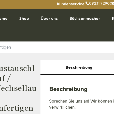
09231 72900
Kundenservice:
ome
Shop
Über uns
Büchsenmacher
rtigen
ustauschl
Beschreibung
f /
echsellau
Beschreibung
Sprechen Sie uns an! Wir können 
nfertigen
verwirklichen!