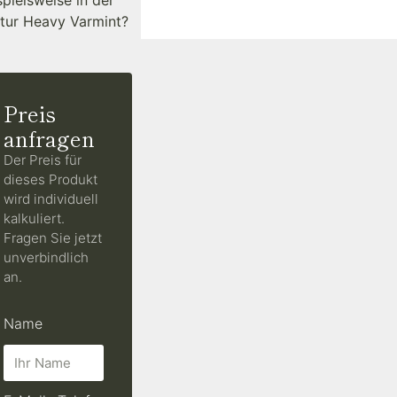
spielsweise in der
tur Heavy Varmint?
Preis
anfragen
Der Preis für
dieses Produkt
wird individuell
kalkuliert.
Fragen Sie jetzt
unverbindlich
an.
Name