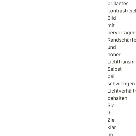
brillantes,
kontrastreic
Bild
mit
hervorragen
Randschärf
und
hoher
Lichttransmi
Selbst
bei
schwierigen
Lichtverhält
behalten
Sie
Ihr
Ziel
klar
im