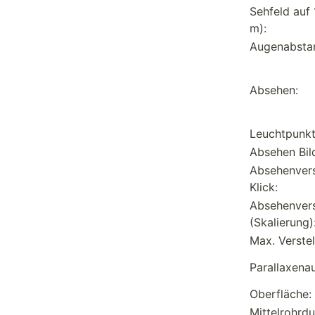
Sehfeld auf 
m):
Augenabsta
Absehen:
Leuchtpunkt 
Absehen Bil
Absehenverst
Klick:
Absehenvers
(Skalierung)
Max. Verste
Parallaxenau
Oberfläche:
Mittelrohrd