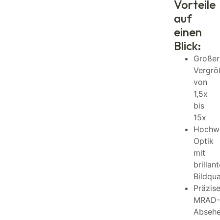
Vorteile
auf
einen
Blick:
Großer
Vergrö
von
1,5x
bis
15x
Hochwe
Optik
mit
brillant
Bildqua
Präzis
MRAD-
Abseh