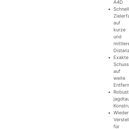
A4D
Schnel
Zieler
auf
kurze
und
mittler
Distan
Exakte
Schuss
auf
weite
Entfer
Robust
jagdta
Konstr
Wieder
Verstel
für