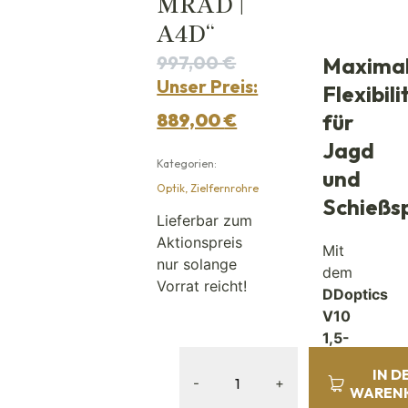
MRAD |
A4D“
997,00
€
Maxima
Unser Preis:
Flexibili
889,00
€
für
Jagd
Kategorien:
und
Optik
,
Zielfernrohre
Schießs
Lieferbar zum
Aktionspreis
Mit
nur solange
dem
Vorrat reicht!
DDoptics
V10
1,5-
15×40
IN D
NXT
-
+
WAREN
MRAD