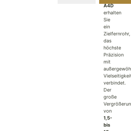
A4D
erhalten
Sie
ein
Zielfernrohr,
das
höchste
Präzision
mit
außergewöhn
Vielseitigkei
verbindet.
Der
große
Vergrößerun
von
1,5-
bis