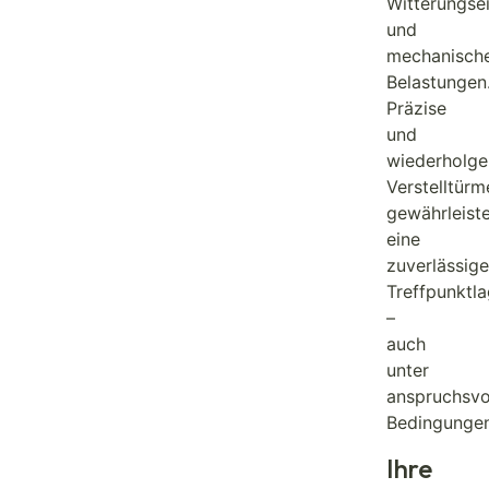
Witterungsei
und
mechanisch
Belastungen
Präzise
und
wiederholg
Verstelltürm
gewährleist
eine
zuverlässige
Treffpunktl
–
auch
unter
anspruchsvo
Bedingungen
Ihre