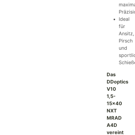
maxima
Präzisi
Ideal
für
Ansitz,
Pirsch
und
sportli
Schieß
Das
DDoptics
V10
1,5-
15×40
NXT
MRAD
A4D
vereint