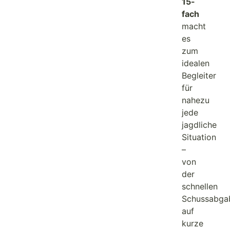
15-
fach
macht
es
zum
idealen
Begleiter
für
nahezu
jede
jagdliche
Situation
–
von
der
schnellen
Schussabga
auf
kurze