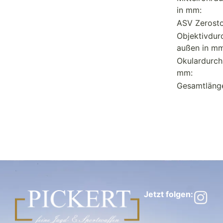
in mm:
ASV Zerosto
Objektivdur
außen in mm
Okulardurch
mm:
Gesamtläng
Jetzt folgen: