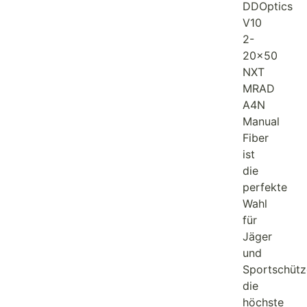
DDOptics
V10
2-
20×50
NXT
MRAD
A4N
Manual
Fiber
ist
die
perfekte
Wahl
für
Jäger
und
Sportschütz
die
höchste