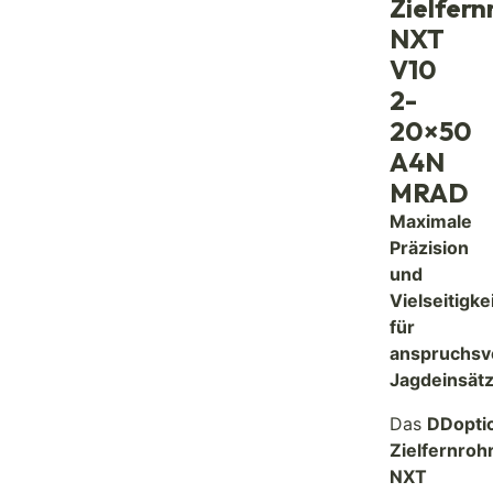
Zielfern
NXT
V10
2-
20×50
A4N
MRAD
Maximale
Präzision
und
Vielseitigke
für
anspruchsvo
Jagdeinsät
Das
DDopti
Zielfernroh
NXT