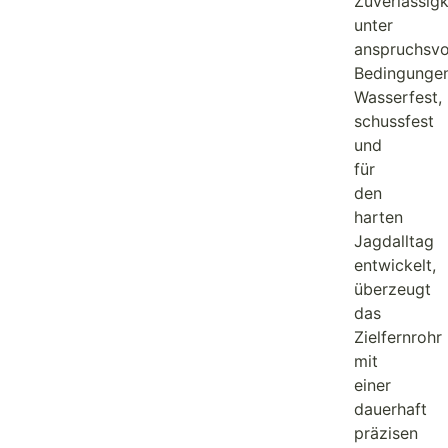
Zuverlässigk
unter
anspruchsvo
Bedingungen
Wasserfest,
schussfest
und
für
den
harten
Jagdalltag
entwickelt,
überzeugt
das
Zielfernrohr
mit
einer
dauerhaft
präzisen