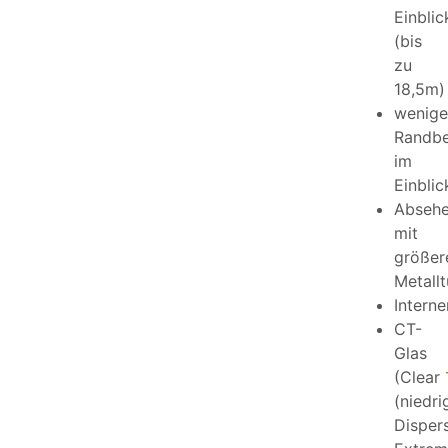
Einblic
(bis
zu
18,5m)
wenige
Randbe
im
Einblic
Absehe
mit
größer
Metall
Intern
CT-
Glas
(Clear
(niedri
Disper