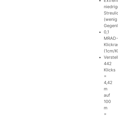
Extrem
niedrig
Streuli
(wenig
Gegenl
0,1
MRAD-
Klickra
(1cm/Kl
Verstel
442
Klicks
=
4,42
m
auf
100
m
=