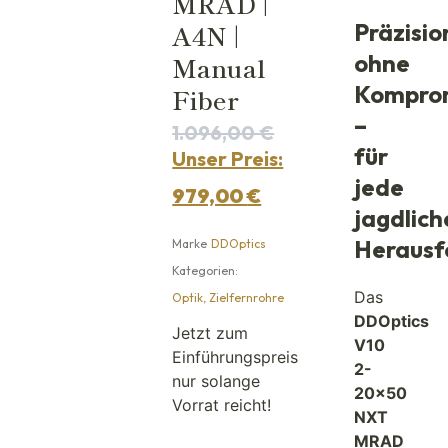
MRAD |
A4N |
Präzisio
ohne
Manual
Kompro
Fiber
–
1.096,00
€
für
Unser Preis:
jede
979,00
€
jagdlich
Herausf
Marke
DDOptics
Kategorien:
Das
Optik
,
Zielfernrohre
DDOptics
Jetzt zum
V10
Einführungspreis
2-
nur solange
20×50
Vorrat reicht!
NXT
MRAD