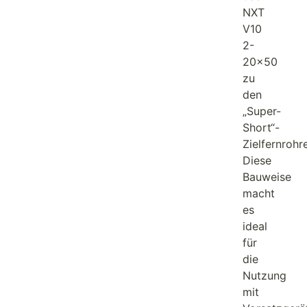
NXT
V10
2-
20×50
zu
den
„Super-
Short“-
Zielfernrohr
Diese
Bauweise
macht
es
ideal
für
die
Nutzung
mit