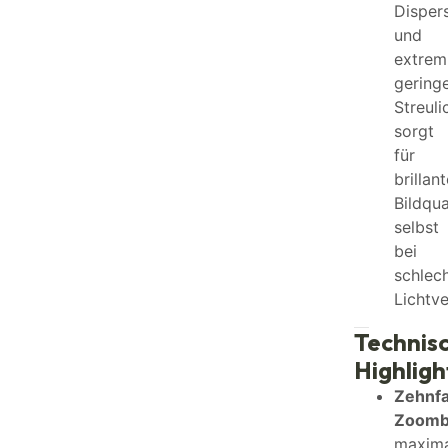
Disper
und
extrem
gering
Streul
sorgt
für
brillant
Bildqua
selbst
bei
schlec
Lichtve
Technis
Highligh
Zehnf
Zoomb
maxima