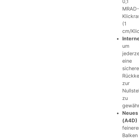
0,1
MRAD-
Klickra
(1
cm/Klic
Intern
um
jederze
eine
sichere
Rückke
zur
Nullste
zu
gewähr
Neue
(A4D)
feinere
Balken