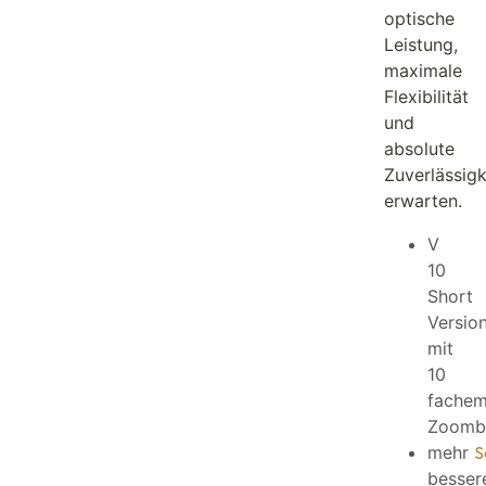
optische
Leistung,
maximale
Flexibilität
und
absolute
Zuverlässigk
erwarten.
V
10
Short
Versio
mit
10
fache
Zoomb
mehr
S
besser