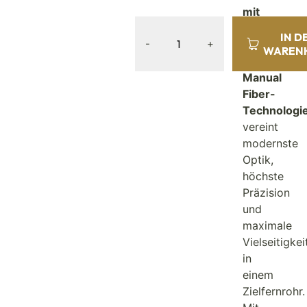
mit
A4N-
IN D
-
+
Absehen
WAREN
und
Manual
Fiber-
Technologi
vereint
modernste
Optik,
höchste
Präzision
und
maximale
Vielseitigkei
in
einem
Zielfernrohr.