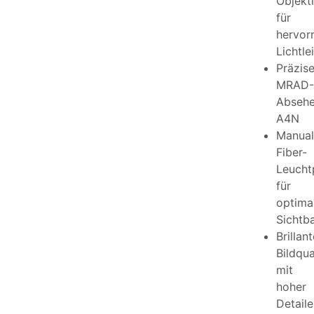
Objekt
für
hervor
Lichtle
Präzis
MRAD-
Abseh
A4N
Manual
Fiber-
Leucht
für
optima
Sichtba
Brillant
Bildqua
mit
hoher
Detail