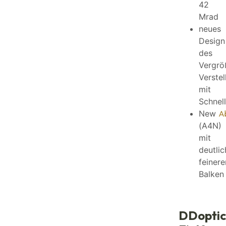
42
Mrad
neues
Design
des
Vergrö
Verstel
mit
Schnell
New
A
(A4N)
mit
deutlic
feinere
Balken
DDoptic