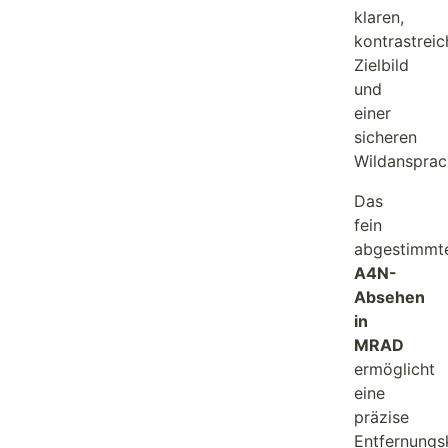
klaren,
kontrastreic
Zielbild
und
einer
sicheren
Wildansprac
Das
fein
abgestimmt
A4N-
Absehen
in
MRAD
ermöglicht
eine
präzise
Entfernungs