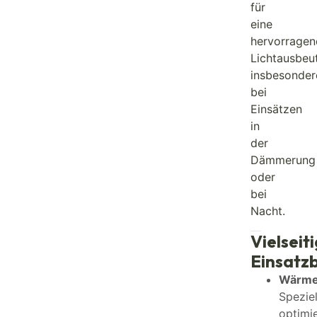
für
eine
hervorragen
Lichtausbeut
insbesonder
bei
Einsätzen
in
der
Dämmerung
oder
bei
Nacht.
Vielseit
Einsatz
Wärmeb
Speziel
optimie