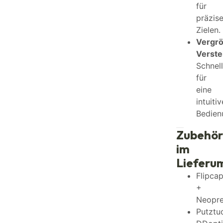
für
präzis
Zielen.
Vergr
Verstel
Schnell
für
eine
intuitiv
Bedien
Zubehör
im
Lieferu
Flipca
+
Neopre
Putztu