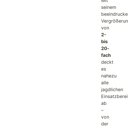
Mit
seinem
beeindruck
Vergrößerun
von
2-
bis
20-
fach
deckt
es
nahezu
alle
jagdlichen
Einsatzbere
ab
–
von
der