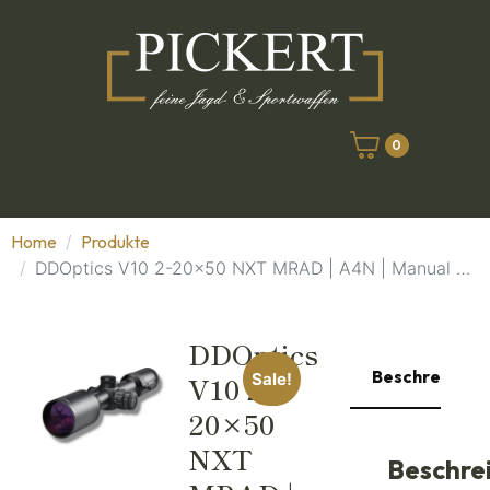
0
Home
Produkte
DDOptics V10 2-20x50 NXT MRAD | A4N | Manual Fiber
DDOptics
Beschreibung
V10 2-
Sale!
20×50
NXT
Beschre