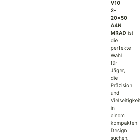
V10
2-
20×50
A4N
MRAD
ist
die
perfekte
Wahl
für
Jäger,
die
Präzision
und
Vielseitigkei
in
einem
kompakten
Design
suchen.