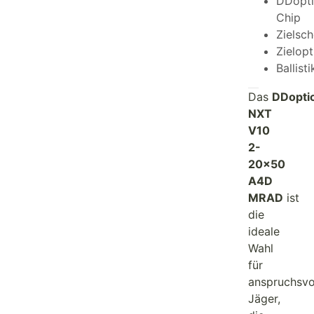
DDopti
Chip
Zielsc
Zielopt
Ballisti
Das
DDopti
NXT
V10
2-
20×50
A4D
MRAD
ist
die
ideale
Wahl
für
anspruchsvo
Jäger,