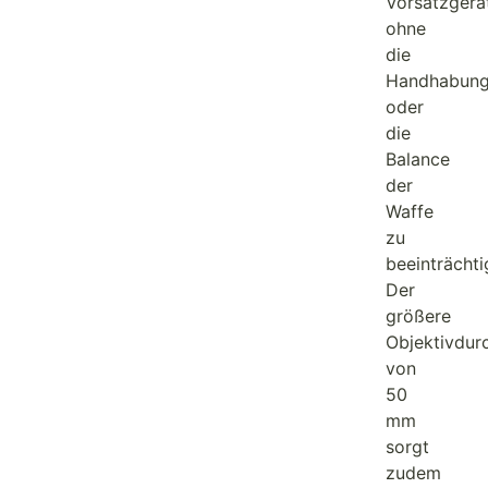
Vorsatzgerä
ohne
die
Handhabun
oder
die
Balance
der
Waffe
zu
beeinträchti
Der
größere
Objektivdur
von
50
mm
sorgt
zudem