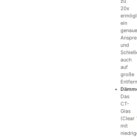
zu
20x
ermögl
ein
genaue
Anspre
und
Schieß
auch
auf
große
Entfer
Dämmer
Das
CT-
Glas
(Clear
mit
niedrig