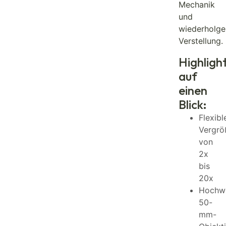
Mechanik
und
wiederholg
Verstellung.
Highligh
auf
einen
Blick:
Flexibl
Vergrö
von
2x
bis
20x
Hochwe
50-
mm-