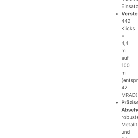
Einsatz
Verste
442
Klicks
=
4,4
m
auf
100
m
(entspr
42
MRAD)
Präzis
Absehe
robust
Metall
und