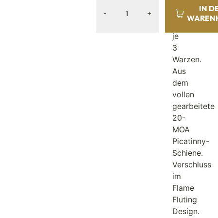
2
IN D
Ringen
-
+
WAREN
mit
je
3
Warzen.
Aus
dem
vollen
gearbeitete
20-
MOA
Picatinny-
Schiene.
Verschluss
im
Flame
Fluting
Design.