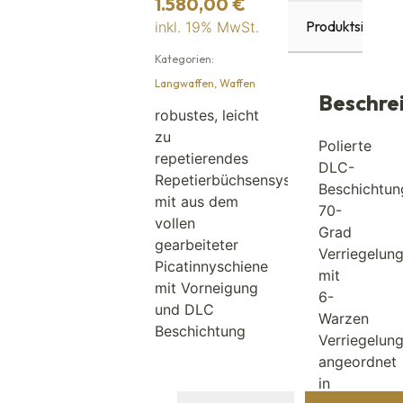
1.580,00
€
Produktsicherhe
inkl. 19% MwSt.
Kategorien:
Langwaffen
,
Waffen
Beschre
robustes, leicht
zu
Polierte
repetierendes
DLC-
Repetierbüchsensystem
Beschichtun
mit aus dem
70-
vollen
Grad
gearbeiteter
Verriegelun
Picatinnyschiene
mit
mit Vorneigung
6-
und DLC
Warzen
Beschichtung
Verriegelung
angeordnet
in