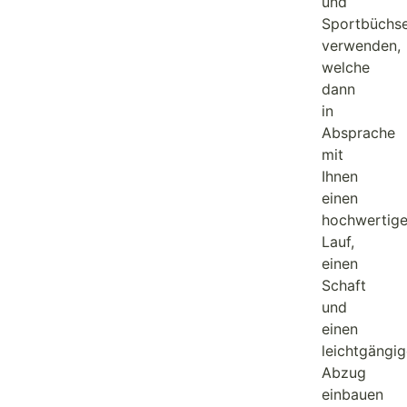
und
Sportbüchs
verwenden,
welche
dann
in
Absprache
mit
Ihnen
einen
hochwertig
Lauf,
einen
Schaft
und
einen
leichtgängi
Abzug
einbauen