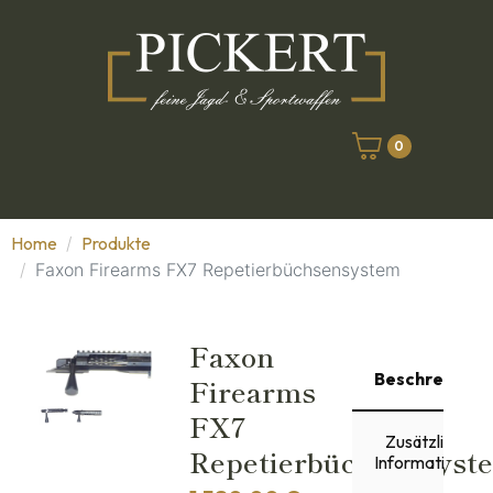
0
Home
Produkte
Faxon Firearms FX7 Repetierbüchsensystem
Faxon
Beschreibung
Firearms
FX7
Zusätzliche
Repetierbüchsensyst
Informationen