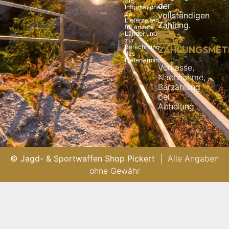
Sie
der
Informationen
zu
vollständigen
Lieferzeiten
Zahlung.
für andere
Länder und
zur
Berechnung
ZAHLUNGSMET
des
Liefertermins.
Vorkasse,
Nachnahme,
Barzahlung
bei
Abholung
© Jagd- & Sportwaffen Shop Pickert
| Alle Angaben
ohne Gewähr