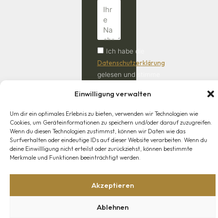
Ich habe die
Datenschutzerklärung
gelesen und stimme
der Verarbeitung
Einwilligung verwalten
meiner Daten zu.
Um dir ein optimales Erlebnis zu bieten, verwenden wir Technologien wie
Anfrage
Cookies, um Geräteinformationen zu speichern und/oder darauf zuzugreifen.
absenden
Wenn du diesen Technologien zustimmst, können wir Daten wie das
Surfverhalten oder eindeutige IDs auf dieser Website verarbeiten. Wenn du
deine Einwillligung nicht erteilst oder zurückziehst, können bestimmte
Merkmale und Funktionen beeinträchtigt werden.
Akzeptieren
Shop
Mein Konto
Lieferung
Widerrufsrecht
AGB
© 2026 - Jagdwaffen & Sportwaffen Klaus Pickert. Alle
Ablehnen
Rechte vorbehalten.