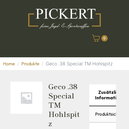
0
Home
Produkte
Geco .38 Special TM Hohlspitz
Geco .38
Zusätzliche
Special
Informationen
TM
Hohlspit
Produktsicherhei
Z