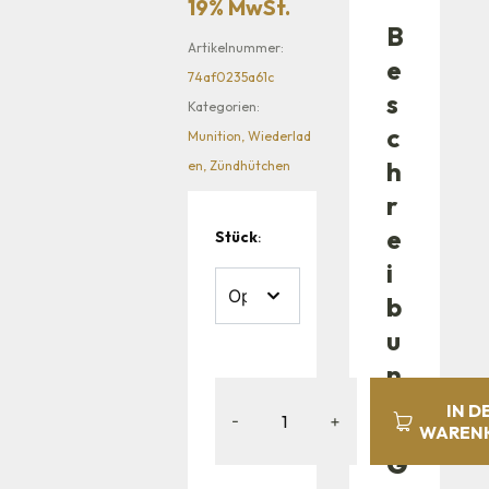
19% MwSt.
B
Artikelnummer:
e
74af0235a61c
s
Kategorien:
c
Munition
,
Wiederlad
h
en
,
Zündhütchen
r
e
Stück
:
i
b
u
n
g
IN D
-
+
WAREN
G