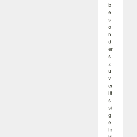
b
e
s
o
n
d
er
s
z
u
v
er
lä
s
si
g
e
In