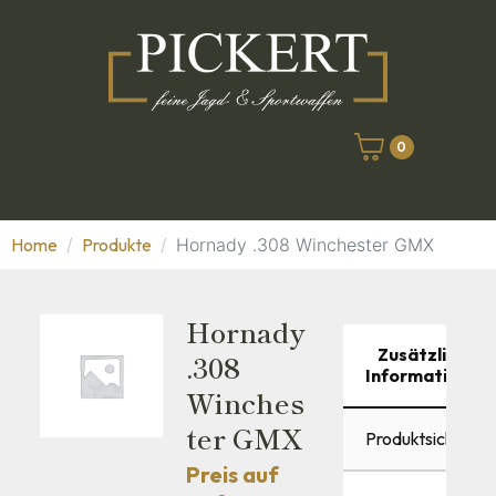
0
Home
Produkte
Hornady .308 Winchester GMX
Hornady
Zusätzliche
.308
Informationen
Winches
Ter GMX
Produktsicherhei
Preis auf