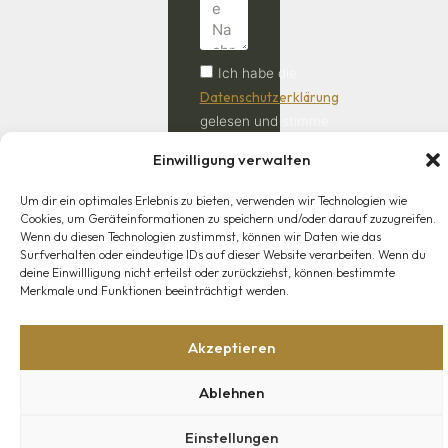
Ich habe die
Datenschutzerklärung
gelesen und stimme
der Verarbeitung
Einwilligung verwalten
meiner Daten zu.
Um dir ein optimales Erlebnis zu bieten, verwenden wir Technologien wie
Anfrage
Cookies, um Geräteinformationen zu speichern und/oder darauf zuzugreifen.
absenden
Wenn du diesen Technologien zustimmst, können wir Daten wie das
Surfverhalten oder eindeutige IDs auf dieser Website verarbeiten. Wenn du
deine Einwillligung nicht erteilst oder zurückziehst, können bestimmte
Merkmale und Funktionen beeinträchtigt werden.
Akzeptieren
Shop
Mein Konto
Lieferung
Widerrufsrecht
AGB
© 2026 - Jagdwaffen & Sportwaffen Klaus Pickert. Alle
Ablehnen
Rechte vorbehalten.
Einstellungen