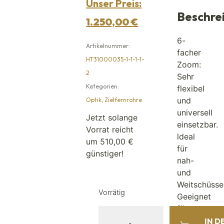
Unser Preis:
Beschre
1.250,00
€
6-
Artikelnummer:
facher
HT31000035-1-1-1-1-
Zoom:
2
Sehr
Kategorien:
flexibel
und
Optik
,
Zielfernrohre
universell
Jetzt solange
einsetzbar.
Vorrat reicht
ldeal
um 510,00 €
für
günstiger!
nah-
und
Weitschüsse
Vorrätig
Geeignet
für
sehr
IN D