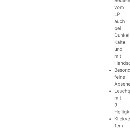
Bedien
vom
LP
auch
bei
Dunkelh
Kälte
und
mit
Hands
Besond
feine
Absehe
Leucht
mit
9
Helligk
Klickve
1cm