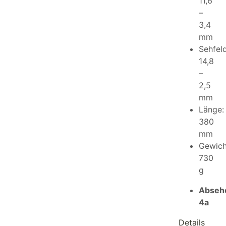
11,6
–
3,4
mm
Sehfeld
14,8
–
2,5
mm
Länge:
380
mm
Gewich
730
g
Abseh
4a
Details