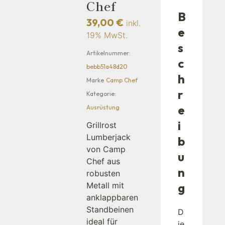
Chef
B
39,00
€
inkl.
e
19% MwSt.
s
Artikelnummer:
c
bebb51a48d20
h
Marke
Camp Chef
r
Kategorie:
e
Ausrüstung
i
Grillrost
Lumberjack
b
von Camp
u
Chef aus
n
robusten
Metall mit
g
anklappbaren
Standbeinen
D
ideal für
ie