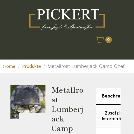
0
Home
Produkte
Metallrost Lumberjack Camp Chef
Metallro
Beschreibung
St
Lumberj
Zusätzliche
Ack
Informationen
Camp