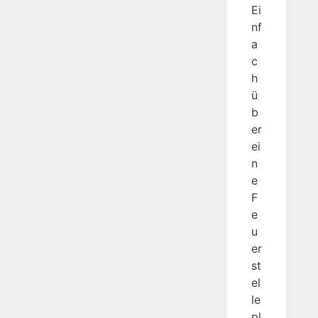
Ei
nf
a
c
h
ü
b
er
ei
n
e
F
e
u
er
st
el
le
pl