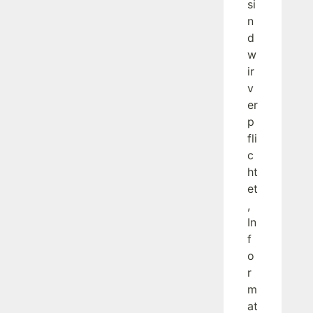
si
n
d
w
ir
v
er
p
fli
c
ht
et
,
In
f
o
r
m
at