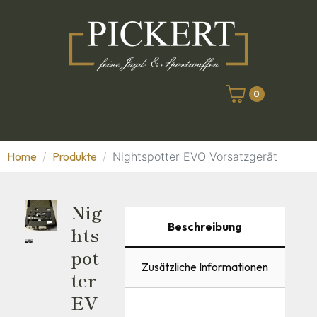
0
Home
Produkte
Nightspotter EVO Vorsatzgerät
Nig
Beschreibung
Hts
Pot
Zusätzliche Informationen
Ter
EV