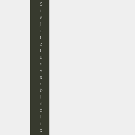
S
i
e
j
e
t
z
t
u
n
v
e
r
b
i
n
d
l
i
c