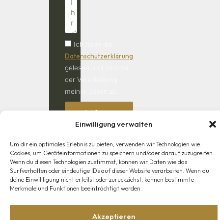
Ich habe die
Datenschutzerklärung
gelesen und stimme
der Verarbeitung
meiner Daten zu.
Anfrage
absenden
Einwilligung verwalten
Um dir ein optimales Erlebnis zu bieten, verwenden wir Technologien wie
Cookies, um Geräteinformationen zu speichern und/oder darauf zuzugreifen.
Wenn du diesen Technologien zustimmst, können wir Daten wie das
Surfverhalten oder eindeutige IDs auf dieser Website verarbeiten. Wenn du
deine Einwillligung nicht erteilst oder zurückziehst, können bestimmte
Shop
Mein Konto
Lieferung
Widerrufsrecht
AGB
Merkmale und Funktionen beeinträchtigt werden.
© 2026 - Jagdwaffen & Sportwaffen Klaus Pickert. Alle
Rechte vorbehalten.
Akzeptieren