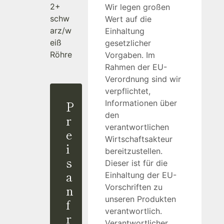
2+
Wir legen großen
schw
Wert auf die
arz/w
Einhaltung
eiß
gesetzlicher
Röhre
Vorgaben. Im
Rahmen der EU-
Verordnung sind wir
verpflichtet,
P
Informationen über
den
r
verantwortlichen
e
Wirtschaftsakteur
i
bereitzustellen.
s
Dieser ist für die
a
Einhaltung der EU-
n
Vorschriften zu
unseren Produkten
f
verantwortlich.
r
Verantwortlicher