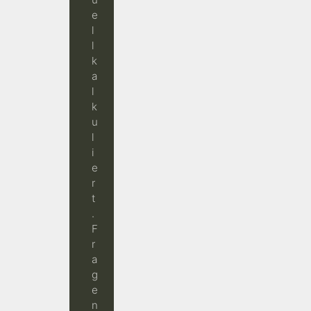
e
l
l
k
a
l
k
u
l
i
e
r
t
.
F
r
a
g
e
n