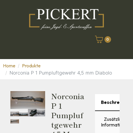
0
Home
Produkte
Norconia P 1 Pumpluftgewehr 4,5 mm Diabolo
Norconia
Beschreibung
P 1
Pumpluf
Zusätzliche
Tgewehr
Informationen