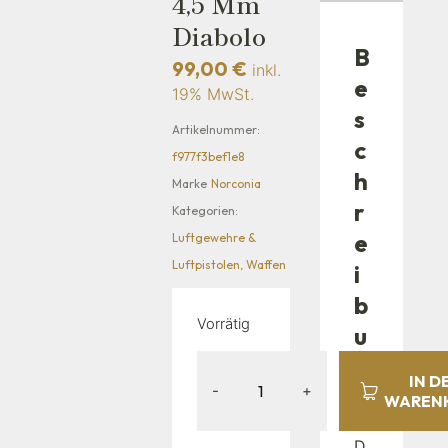
4,5 Mm
Diabolo
B
99,00
€
inkl.
e
19% MwSt.
s
Artikelnummer:
c
f977f3bef1e8
h
Marke
Norconia
r
Kategorien:
e
Luftgewehre &
Luftpistolen
,
Waffen
i
b
Vorrätig
u
n
IN D
-
+
g
WAREN
D