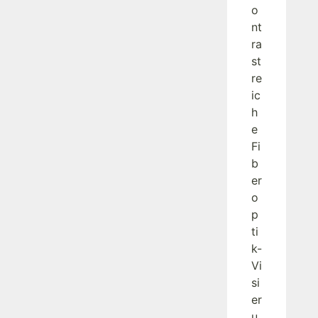
o
nt
ra
st
re
ic
h
e
Fi
b
er
o
p
ti
k-
Vi
si
er
u