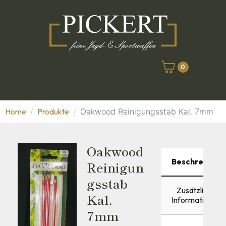
0
Home
Produkte
Oakwood Reinigungsstab Kal. 7mm
Oakwood
Beschreibung
Reinigun
Gsstab
Zusätzliche
Kal.
Informationen
7mm