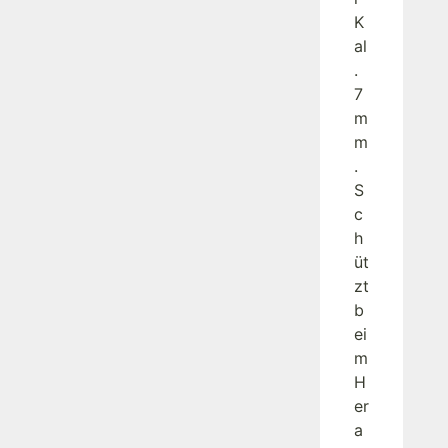
K
al
.
7
m
m
.
S
c
h
üt
zt
b
ei
m
H
er
a