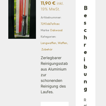
11,90
€
inkl.
B
19% MwSt.
e
Artikelnummer:
s
72f0dd7a9cec
c
Marke
Oakwood
h
Kategorien:
r
Langwaffen
,
Waffen
,
Zubehör
e
Zerlegbarer
i
Reinigungsstab
b
aus Aluminium
u
zur
n
schonenden
Reinigung des
g
Laufes.
R
ei