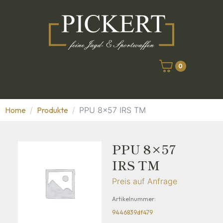
0
Home
Produkte
PPU 8x57 IRS TM
PPU 8×57
IRS TM
Preis auf Anfrage
Artikelnummer:
9446839df479