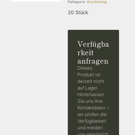
Kategorie:
Ausrüstung
20 Stück
Verfügba
rkeit
anfragen
Dieses
Produkt ist
derzeit nicht
auf Lager.
Hinterlassen
Sie uns Ihre
Kontaktdaten –
wir prüfen die
Verfügbarkeit
und melden
uns persönlich