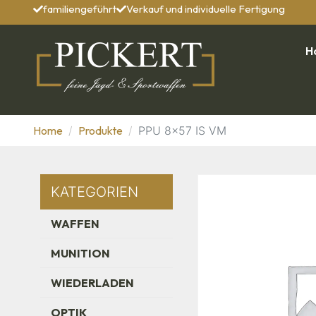
familiengeführt
Verkauf und individuelle Fertigung
H
Home
Produkte
PPU 8x57 IS VM
KATEGORIEN
WAFFEN
MUNITION
WIEDERLADEN
OPTIK