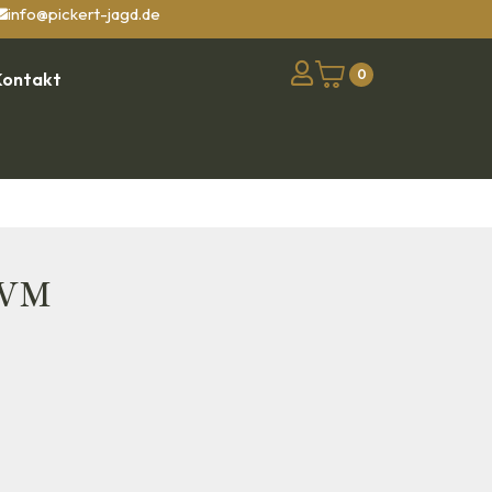
info@pickert-jagd.de
0
Kontakt
 VM