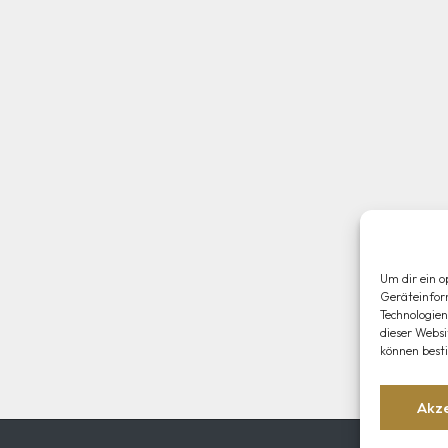
Um dir ein o
Geräteinfor
Technologien
dieser Websi
können best
Akz