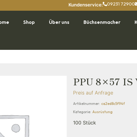
09231 72900
Kundenservice:
ome
Shop
Über uns
Büchsenmacher
PPU 8×57 IS
Preis auf Anfrage
Artikelnummer:
ca2ed8c5f94f
Kategorie:
Ausrüstung
100 Stück