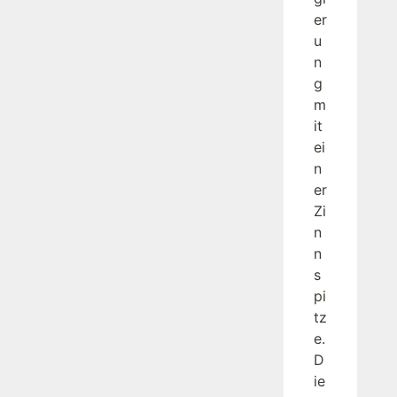
er
u
n
g
m
it
ei
n
er
Zi
n
n
s
pi
tz
e.
D
ie