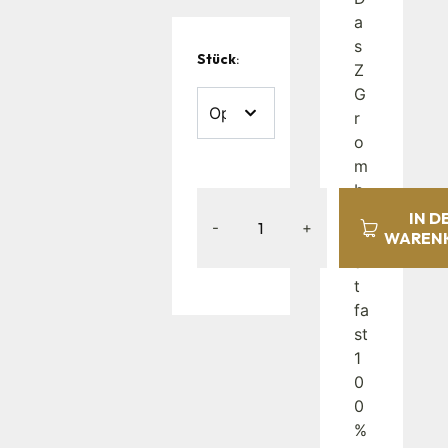
a
s
Stück
:
Z
G
r
o
m
b
e
IN D
-
+
h
WAREN
äl
t
fa
st
1
0
0
%