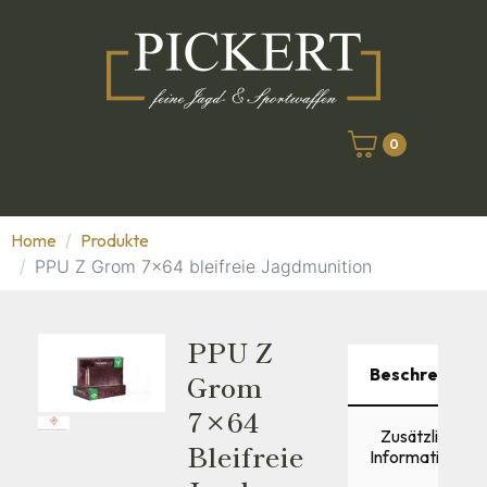
0
Home
Produkte
PPU Z Grom 7x64 bleifreie Jagdmunition
PPU Z
Beschreibung
Grom
7×64
Zusätzliche
Bleifreie
Informationen