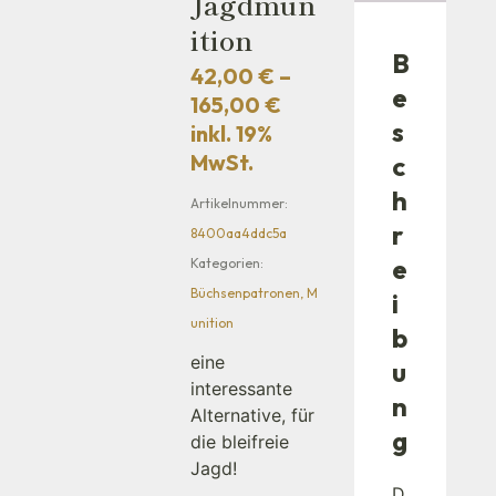
Jagdmun
Ition
B
42,00
€
–
e
165,00
€
s
inkl. 19%
MwSt.
c
h
Artikelnummer:
r
8400aa4ddc5a
e
Kategorien:
Büchsenpatronen
,
M
i
unition
b
eine
u
interessante
n
Alternative, für
g
die bleifreie
Jagd!
D