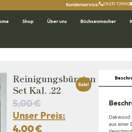
09231 72900
Kundenservice:
ome
Shop
Über uns
Büchsenmacher
Reinigungsbürsten
Beschr
Sale!
Set Kal. .22
5,00
€
Beschr
Unser Preis:
Oakwood R
aus einer 
4,00
€
Verschmutz