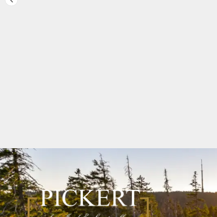
STALON RF .17-.22
STALON RF .17-.22
1/2"-28 UNEF
1/2"-20 UNF
Schalldämpfer für
Schalldämpfer für
Luftgewehre
Luftgewehre
99,00
€
inkl. 19%
99,00
€
inkl. 19%
MwSt.
MwSt.