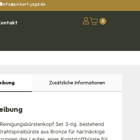
info@pickert-jagd.de
0
Kontakt
eibung
Zusätzliche Informationen
eibung
einigungsbürstenkopf Set 3-tlg. bestehend
Drahtspiralbürste aus Bronze für hartnäckige
ungen des Laufes, einer Kunststoffbürste für