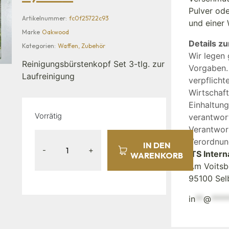
Pulver od
Artikelnummer:
fc0f25722c93
und einer
Marke
Oakwood
Details zu
Kategorien:
Waffen
,
Zubehör
Wir legen 
Reinigungsbürstenkopf Set 3-tlg. zur
Vorgaben.
Laufreinigung
verpflicht
Wirtschaft
Einhaltun
Vorrätig
verantwort
Verantwor
Verordnun
IN DEN
-
+
ITS Inter
WARENKORB
Am Voitsb
95100 Sel
in
**
@
****