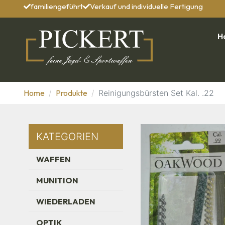
familiengeführt
Verkauf und individuelle Fertigung
H
Home
Produkte
Reinigungsbürsten Set Kal. .22
KATEGORIEN
WAFFEN
MUNITION
WIEDERLADEN
OPTIK