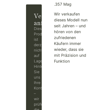
.357 Mag
Verfügbarkeit
Wir verkaufen
dieses Modell nun
anfragen
seit Jahren – und
Dieses
hören von den
Produkt
zufriedenen
ist
Käufern immer
derzeit
wieder, dass sie
nicht
mit Präzision und
auf
Lager.
Funktion
Hinterlassen
Sie
uns
Ihre
Kontaktdaten
–
wir
prüfen
die