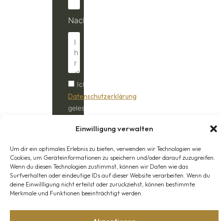
Nachricht
Ich habe die
Datenschutzerklärung
gelesen und stimme
der Verarbeitung
Einwilligung verwalten
meiner Daten zu.
Um dir ein optimales Erlebnis zu bieten, verwenden wir Technologien wie
Anfrage
Cookies, um Geräteinformationen zu speichern und/oder darauf zuzugreifen.
absenden
Wenn du diesen Technologien zustimmst, können wir Daten wie das
Surfverhalten oder eindeutige IDs auf dieser Website verarbeiten. Wenn du
deine Einwillligung nicht erteilst oder zurückziehst, können bestimmte
Merkmale und Funktionen beeinträchtigt werden.