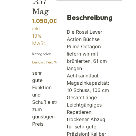
.357
Mag
Beschreibung
1.050,00
€
inkl.
Die Rossi Lever
19%
Action Büchse
MwSt.
Puma Octagon
liefern wir mit
Kategorien:
brünierten, 61 cm
Langwaffen
,
Waffen
langen
sehr
Achtkanntlauf,
gute
Magazinkapazität:
Funktion
10 Schuss, 106 cm
und
Gesamtlänge.
Schußleistung
Leichtgängiges
zum
Repetieren,
günstigen
trockener Abzug
Preis!
für sehr gute
Präzision! Kaliber