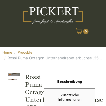
0
Home
Produkte
Rossi Puma Octagon Unterhebelrepetierbüchse .357 Mag
Rossi
Beschreibung
Puma
Octagon
Zusätzliche
Unterhebelrepetierbüchse
Informationen