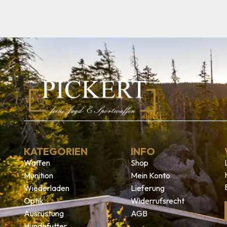
KATEGORIEN
INFO
Waffen
Shop
Munition
Mein Konto
Wiederladen
Lieferung
Optik
Widerrufsrecht
Ausrüstung
AGB
Hundefutter