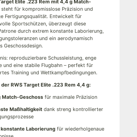
arget Elite .223 Rem mit 4,4 g Match-
steht für kompromisslose Präzision und
ge Fertigungsqualität. Entwickelt für
volle Sportschützen, überzeugt diese
atrone durch extrem konstante Laborierung,
igungstoleranzen und ein aerodynamisch
es Geschossdesign.
nis: reproduzierbare Schussleistung, enge
e und eine stabile Flugbahn – perfekt für
ertes Training und Wettkampfbedingungen.
s der RWS Target Elite .223 Rem 4,4 g:
g Match-Geschoss
für maximale Präzision
ste Maßhaltigkeit
dank streng kontrollierter
igungsprozesse
 konstante Laborierung
für wiederholgenaue
bnisse