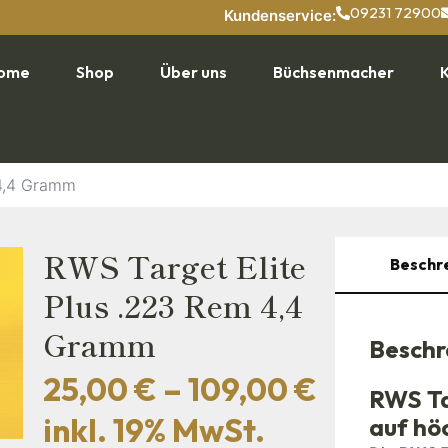
09231 72900
Kundenservice:
ome
Shop
Über uns
Büchsenmacher
 4,4 Gramm
RWS Target Elite
Beschr
Plus .223 Rem 4,4
Gramm
Beschr
25,00
€
–
109,00
€
RWS Ta
inkl. 19% MwSt.
auf hö