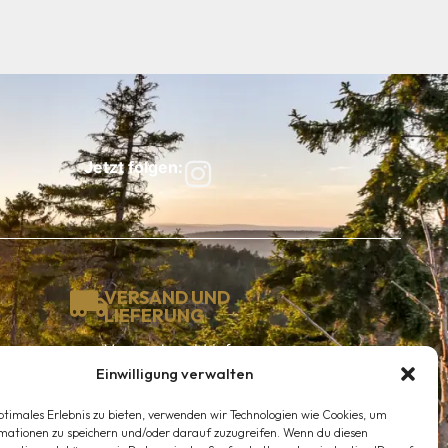
Jetzt folgen:
VERSAND UND
LIEFERUNG
Versand und Lieferung
erfolgt umgehend nach
Einwilligung verwalten
Eingang der vollständigen
hlung des
Zahlung.
ptimales Erlebnis zu bieten, verwenden wir Technologien wie Cookies, um
chland. Hier
ZAHLUNGSMETHODEN
zeiten für
mationen zu speichern und/oder darauf zuzugreifen. Wenn du diesen
g des