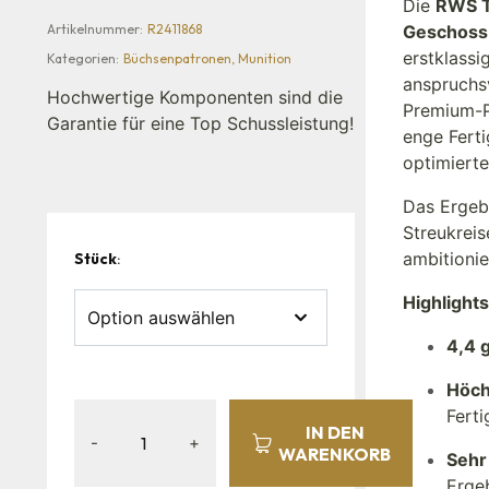
Die
RWS T
Artikelnummer:
R2411868
Geschoss
erstklassi
Kategorien:
Büchsenpatronen
,
Munition
anspruchs
Hochwertige Komponenten sind die
Premium-P
Garantie für eine Top Schussleistung!
enge Fert
optimiert
Das Ergeb
Streukreis
ambitioni
Stück
:
Highlight
4,4 
Höch
Fert
IN DEN
-
+
WARENKORB
Sehr
Erge