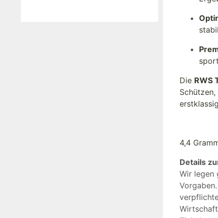
Opti
stab
Prem
spor
Die
RWS T
Schützen,
erstklassi
4,4 Gramm
Details zu
Wir legen 
Vorgaben.
verpflicht
Wirtschaft