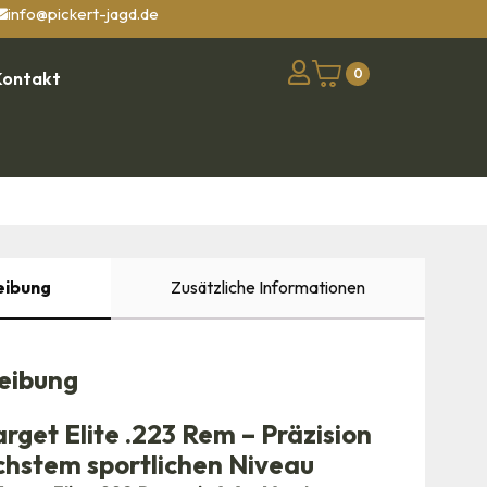
info@pickert-jagd.de
0
Kontakt
eibung
Zusätzliche Informationen
eibung
rget Elite .223 Rem – Präzision
chstem sportlichen Niveau