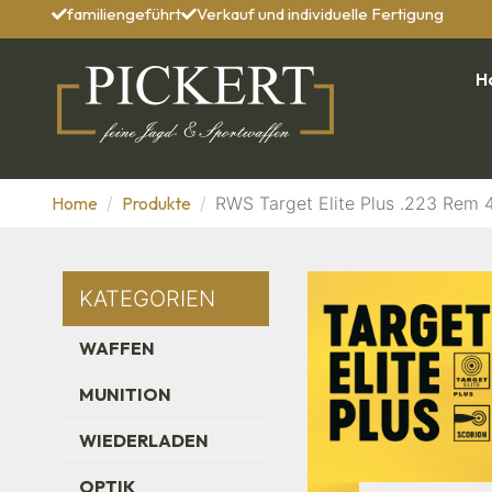
familiengeführt
Verkauf und individuelle Fertigung
H
Home
Produkte
RWS Target Elite Plus .223 Rem
KATEGORIEN
WAFFEN
MUNITION
WIEDERLADEN
OPTIK