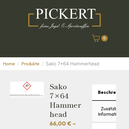
0
Home
Produkte
Sako 7x64 Hammerhead
Sako
Beschreibung
7×64
Hammer
Zusätzliche
Head
Informationen
66,00
€
–