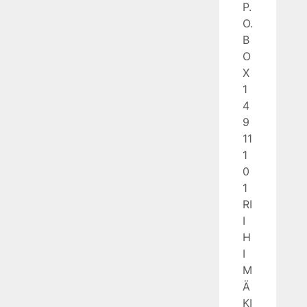
P.
O.
B
O
X
1
4
9
11
1
0
1
RI
I
H
I
M
Ä
KI