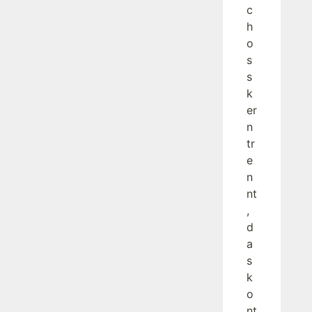
c
h
o
s
s
k
er
n
tr
e
n
nt
,
d
a
s
k
o
nt