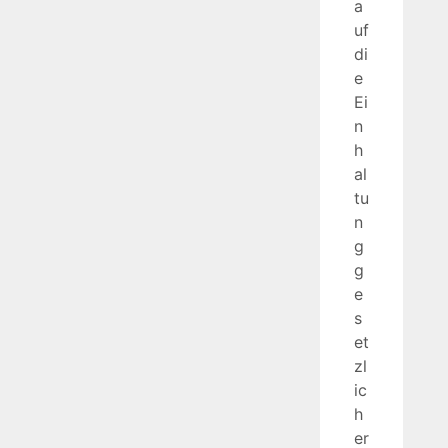
a
uf
di
e
Ei
n
h
al
tu
n
g
g
e
s
et
zl
ic
h
er