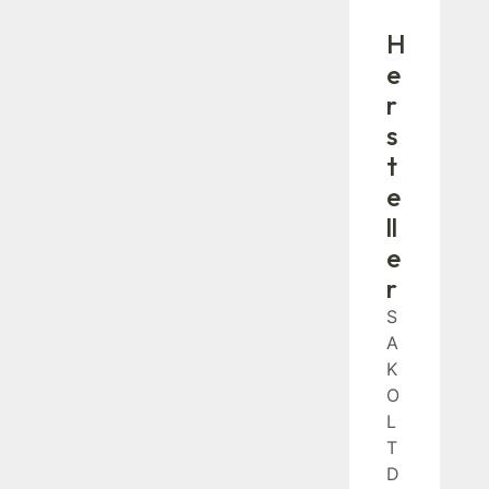
H
e
r
s
t
e
ll
e
r
S
A
K
O
L
T
D