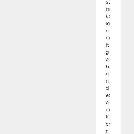
st
ru
kt
io
n
m
it
g
e
b
o
n
d
et
e
m
K
er
n