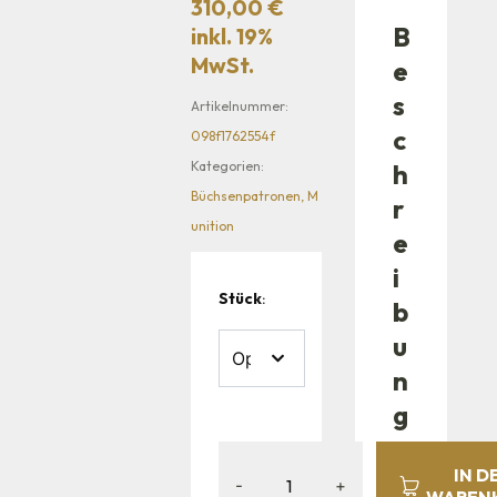
310,00
€
B
inkl. 19%
MwSt.
e
s
Artikelnummer:
c
098f1762554f
Kategorien:
h
Büchsenpatronen
,
M
r
unition
e
i
Stück
:
b
u
n
g
D
IN D
-
+
ie