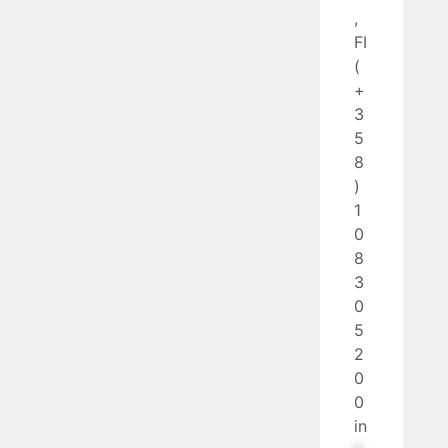
,
FI
(
+
3
5
8
)
1
0
8
3
0
5
2
0
0
in