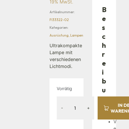
19% MwSt.
B
Artikelnummer:
e
FI33322-02
s
Kategorien:
c
Ausrüstung
,
Lampen
h
Ultrakompakte
Lampe mit
r
verschiedenen
e
Lichtmodi.
i
b
u
Vorrätig
n
IN D
g
-
+
WAREN
V
e