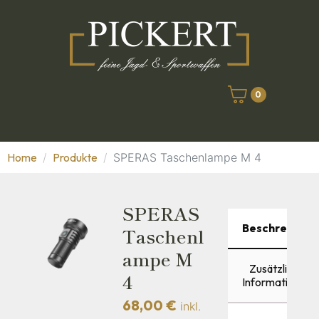
0
Home
Produkte
SPERAS Taschenlampe M 4
SPERAS
Beschreibung
Taschenl
Ampe M
Zusätzliche
4
Informationen
68,00
€
inkl.