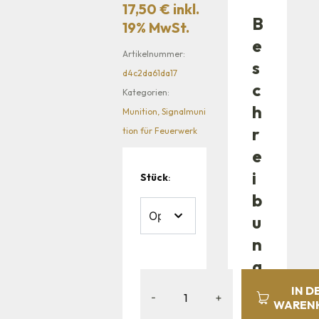
17,50
€
inkl.
B
19% MwSt.
e
Artikelnummer:
s
d4c2da61da17
c
Kategorien:
h
Munition
,
Signalmuni
r
tion für Feuerwerk
e
i
Stück
:
b
u
n
g
IN D
-
+
Zi
WAREN
n