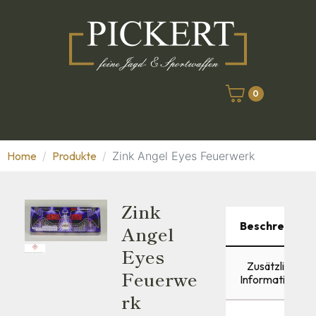
0
Home
Produkte
Zink Angel Eyes Feuerwerk
Zink
Beschreibung
Angel
Eyes
Zusätzliche
Feuerwe
Informationen
Rk