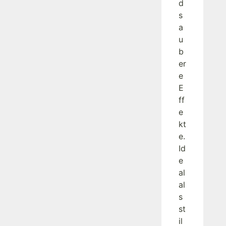
d
s
a
u
b
er
e
E
ff
e
kt
e.
Id
e
al
al
s
st
il