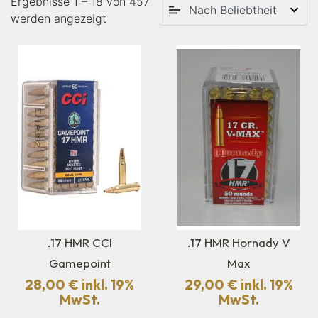
Ergebnisse 1 – 18 von 457
werden angezeigt
.17 HMR CCI
.17 HMR Hornady V
Gamepoint
Max
28,00
€
inkl. 19%
29,00
€
inkl. 19%
MwSt.
MwSt.