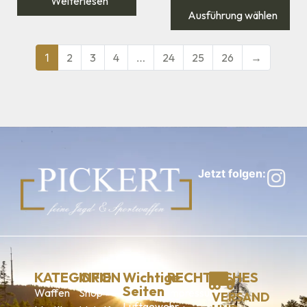
Weiterlesen
Ausführung wählen
1
2
3
4
…
24
25
26
→
Jetzt folgen:
KATEGORIEN
INFO
Wichtige
RECHTLICHES
Seiten
Waffen
Shop
Impressum
VERSAND
Luftgewehr