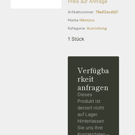
Preis auf Anfrage
Artikelnummer:
78ed12ecd621
Marke
Hikmicro
Kategorie:
Ausrüstung
1 Stück
Verfügba
rkeit
anfragen
Dieses
Produkt ist
derzeit nicht
auf Lager.
Hinterlassen
Sie uns Ihre
Kontaktdaten –