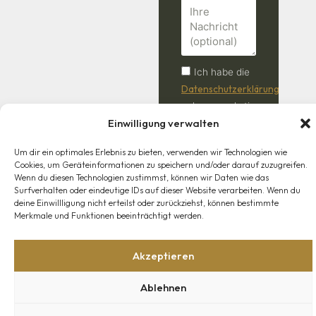
Ich habe die
Datenschutzerklärung
gelesen und stimme
Einwilligung verwalten
der Verarbeitung
meiner Daten zu.
Um dir ein optimales Erlebnis zu bieten, verwenden wir Technologien wie
Cookies, um Geräteinformationen zu speichern und/oder darauf zuzugreifen.
Anfrage
Wenn du diesen Technologien zustimmst, können wir Daten wie das
absenden
Surfverhalten oder eindeutige IDs auf dieser Website verarbeiten. Wenn du
deine Einwillligung nicht erteilst oder zurückziehst, können bestimmte
Merkmale und Funktionen beeinträchtigt werden.
Akzeptieren
Shop
Mein Konto
Lieferung
Widerrufsrecht
AGB
© 2026 - Jagdwaffen & Sportwaffen Klaus Pickert. Alle
Ablehnen
Rechte vorbehalten.