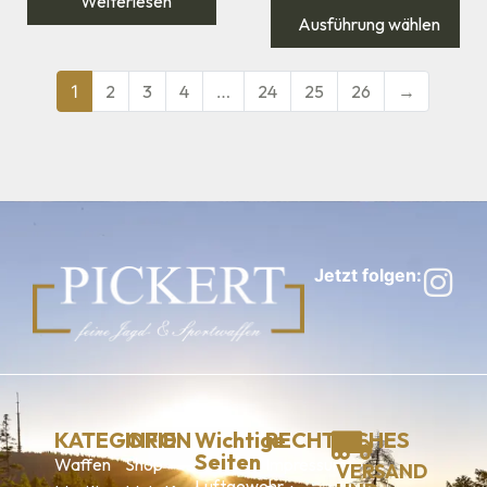
Weiterlesen
Ausführung wählen
1
2
3
4
…
24
25
26
→
Jetzt folgen:
KATEGORIEN
INFO
Wichtige
RECHTLICHES
Seiten
Waffen
Shop
Impressum
VERSAND
Luftgewehr