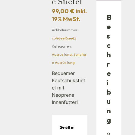
E Stiefel
99,00
€
inkl.
B
19% MwSt.
e
Artikelnummer:
s
cb4dee16aed2
c
Kategorien:
h
Ausrüstung
,
Sonstig
r
e Ausrüstung
e
Bequemer
Kautschukstief
i
el mit
b
Neoprene
u
Innenfutter!
n
g
Größe
:
G