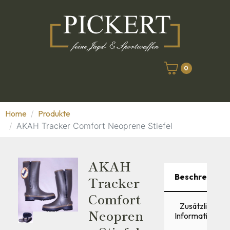
0
Home
Produkte
AKAH Tracker Comfort Neoprene Stiefel
AKAH
Beschreibung
Tracker
Comfort
Zusätzliche
Neopren
Informationen