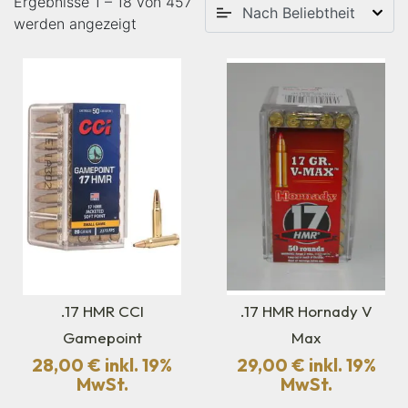
Ergebnisse 1 – 18 von 457
werden angezeigt
.17 HMR CCI
.17 HMR Hornady V
Gamepoint
Max
28,00
€
inkl. 19%
29,00
€
inkl. 19%
MwSt.
MwSt.