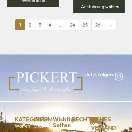
Weiterlesen
Ausführung wählen
1
2
3
4
…
24
25
26
→
Jetzt folgen:
KATEGORIEN
INFO
Wichtige
RECHTLICHES
Seiten
Waffen
Shop
Impressum
VERSAND
Luftgewehr