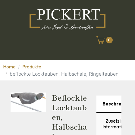
0
Home
Produkte
beflockte Locktauben, Halbschale, Ringeltauben
Beflockte
Beschreibung
Locktaub
En,
Zusätzliche
Halbscha
Informationen