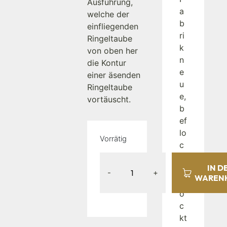
Ausführung,
a
welche der
b
einfliegenden
ri
Ringeltaube
k
von oben her
n
die Kontur
e
einer äsenden
u
Ringeltaube
e,
vortäuscht.
b
ef
lo
Vorrätig
c
kt
IN D
e
-
+
WAREN
L
o
c
kt