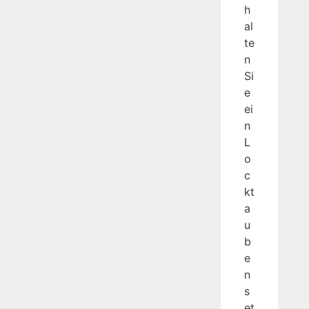
h
al
te
n
Si
e
ei
n
L
o
c
kt
a
u
b
e
n
s
et