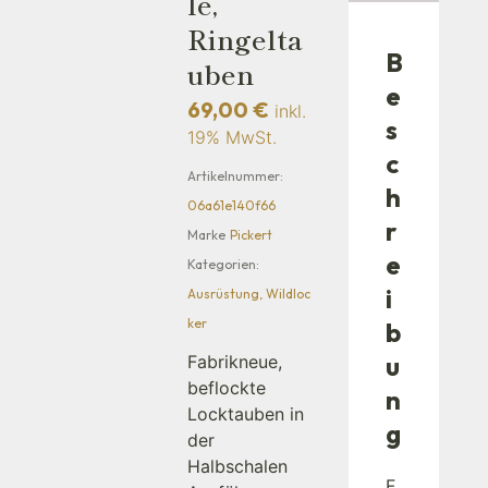
Le,
Ringelta
B
Uben
e
69,00
€
inkl.
s
19% MwSt.
c
Artikelnummer:
h
06a61e140f66
r
Marke
Pickert
e
Kategorien:
i
Ausrüstung
,
Wildloc
ker
b
u
Fabrikneue,
beflockte
n
Locktauben in
g
der
Halbschalen
F