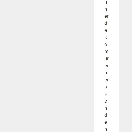
n
h
er
di
e
K
o
nt
ur
ei
n
er
ä
s
e
n
d
e
n