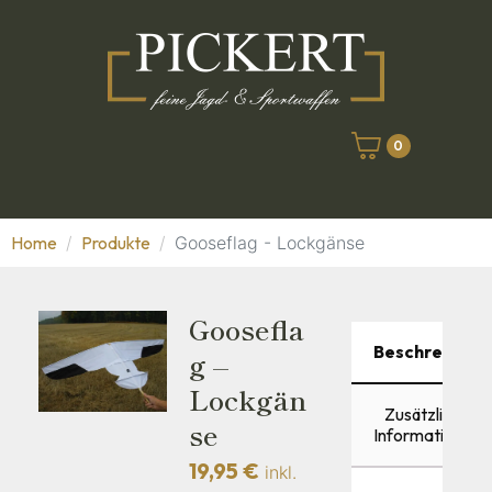
0
Home
Produkte
Gooseflag - Lockgänse
Goosefla
Beschreibung
G –
Lockgän
Zusätzliche
Se
Informationen
19,95
€
inkl.