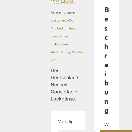
19% MwSt.
B
Artikelnummer:
e
3525bfec3865
s
Marke
Hunters
c
Specialties
Kategorien:
h
Ausrüstung
,
Wildloc
r
ker
e
Dei
i
Deutschland
b
Neuheit
u
Gooseflag –
Lockgänse.
n
g
Vorrätig
W
ir